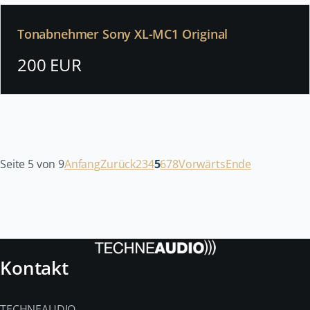
Tonabnehmer Sony XL-MC1 Original
200 EUR
Seite 5 von 9
Anfang
Zurück
2
3
4
5
6
7
8
Vorwärts
Ende
Kontakt
TECHNEAUDIO