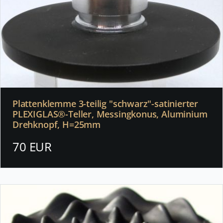
Plattenklemme 3-teilig "schwarz"-satinierter
PLEXIGLAS®-Teller, Messingkonus, Aluminium
Drehknopf, H=25mm
70 EUR