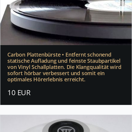
Carbon Plattenbürste • Entfernt schonend
statische Aufladung und feinste Staubpartikel
von Vinyl Schallplatten. Die Klangqualität wird
sofort hörbar verbessert und somit ein
optimales Hörerlebnis erreicht.
10 EUR