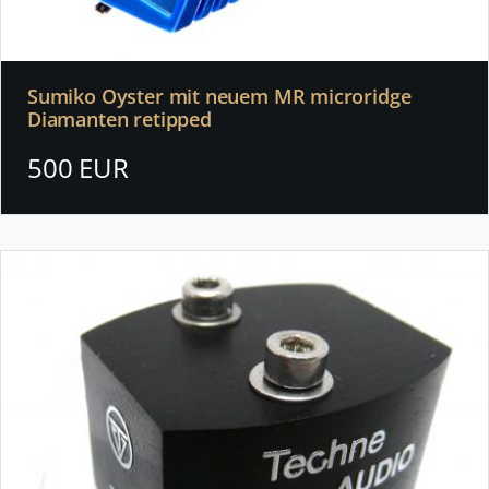
Sumiko Oyster mit neuem MR microridge
Diamanten retipped
500 EUR