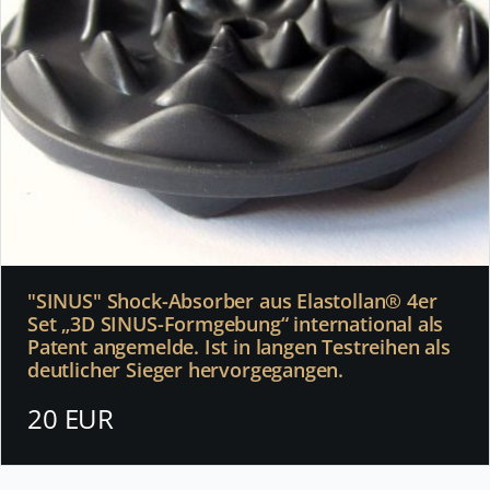
"SINUS" Shock-Absorber aus Elastollan® 4er
Set „3D SINUS-Formgebung“ international als
Patent angemelde. Ist in langen Testreihen als
deutlicher Sieger hervorgegangen.
20 EUR