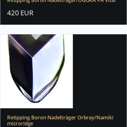
420 EUR
Retipping Boron Nadelträger Orbray/Namiki
microridge