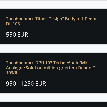
Tonabnehmer Titan "Design" Body mit Denon
DL-103
550 EUR
Tonabnehmer DPU 103 TechneAudio/MK
Analogue Solution mit integriertem Denon DL-
103/R
950 - 1250 EUR