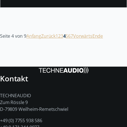
Seite 4 von 9
Anfang
Zurück
1
2
3
4
5
6
7
Vorwärts
Ende
Kontakt
TECHNEAUDIO
Zum Rössle 9
D-79809 Weilheim-Remetschwiel
+49 (0) 7755 938 586