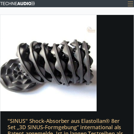
"SINUS" Shock-Absorber aus Elastollan® 8er
Set „3D SINUS-Formgebung“ international als
Patent angemelde. Ist in langen Testreihen als