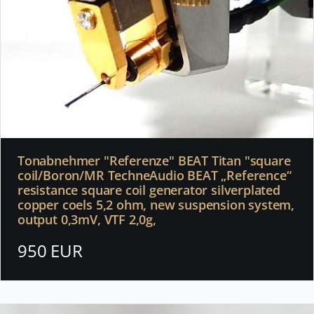
Tonabnehmer "Referenze" BEAT Titan "square
coil/Boron/MR TechneAudio BEAT „Reference“
resistance square coil generator silverplated
copper coels 5,2 ohm, new suspension system,
output 0,3mV, VTF 2,0g,
950 EUR