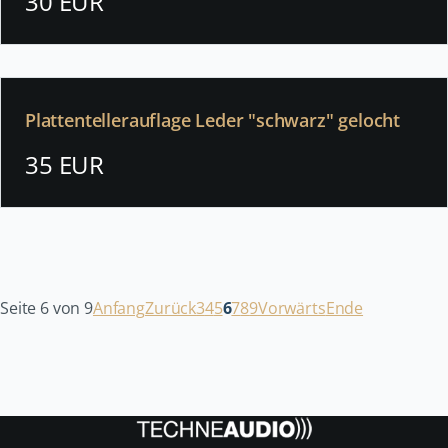
30 EUR
Plattentellerauflage Leder "schwarz" gelocht
35 EUR
Seite 6 von 9
Anfang
Zurück
3
4
5
6
7
8
9
Vorwärts
Ende