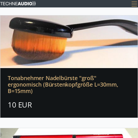
Tonabnehmer Nadelbürste "groß"
ergonomisch (Bürstenkopfgröße L=30mm,
B=15mm)
10 EUR