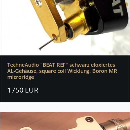
TechneAudio "BEAT REF" schwarz eloxiertes
AL-Gehäuse, square coil Wicklung, Boron MR
microridge
1750 EUR