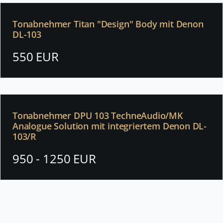
Tonabnehmer Titan "Design" Body mit Denon
DL-103
550 EUR
Tonabnehmer DPU 103 TechneAudio/MK
Analogue Solution mit integriertem Denon DL-
103/R
950 - 1250 EUR