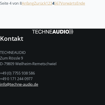
Seite 4 von 8
Anfang
Zurück
1
2
3
4
5
6
7
Vorwärts
Ende
Kontakt
TECHNEAUDIO
Zum Rössle 9
D-79809 Weilheim-Remetschwiel
+49 (0) 7755 938 586
+49 0 171 244 0977
info@techne-audio.de