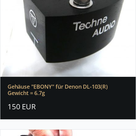
Gehäuse "EBONY" für Denon DL-103(R)
Gewicht = 6.7g
150 EUR