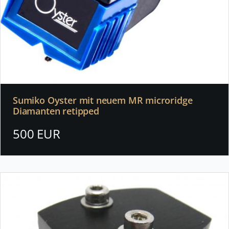
Sumiko Oyster mit neuem MR microridge
Diamanten retipped
500 EUR