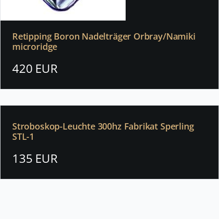
Retipping Boron Nadelträger Orbray/Namiki
microridge
420 EUR
Stroboskop-Leuchte 300hz Fabrikat Sperling
STL-1
135 EUR