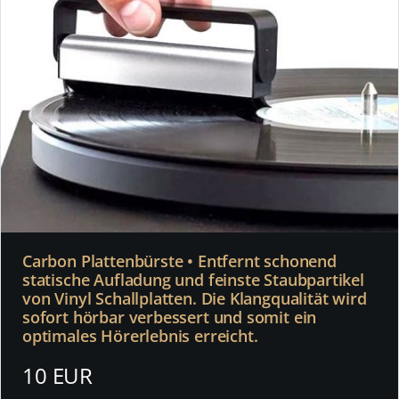
Carbon Plattenbürste • Entfernt schonend
statische Aufladung und feinste Staubpartikel
von Vinyl Schallplatten. Die Klangqualität wird
sofort hörbar verbessert und somit ein
optimales Hörerlebnis erreicht.
10 EUR