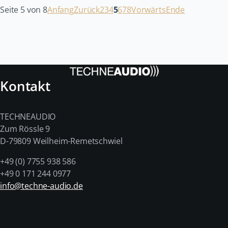
Seite 5 von 8
Anfang
Zurück
2
3
4
5
6
7
8
Vorwärts
Ende
Kontakt
TECHNEAUDIO
Zum Rössle 9
D-79809 Weilheim-Remetschwiel
+49 (0) 7755 938 586
+49 0 171 244 0977
info@techne-audio.de