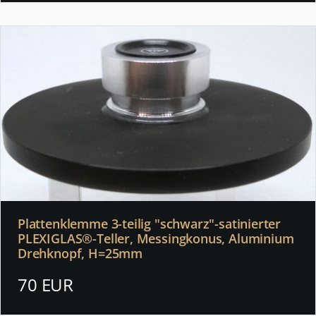
Plattenklemme 3-teilig "schwarz"-satinierter
PLEXIGLAS®-Teller, Messingkonus, Aluminium
Drehknopf, H=25mm
70 EUR