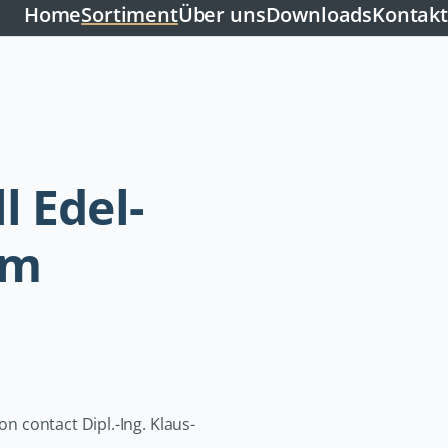
Home
Sortiment
Über uns
Downloads
Kontakt
l Edel-
um
on contact Dipl.-Ing. Klaus-