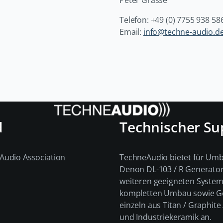
Telefon: +49 (0) 7755 938 58
Email:
info@techne-audio.d
d
Technischer Su
Audio Association
TechneAudio bietet für Um
Denon DL-103 / R Generato
weiteren geeigneten Syste
kompletten Umbau sowie 
einzeln aus Titan / Graphit
und Industriekeramik an.