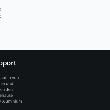
6
e
pport
bauten von
ren und
men den
Gehäuse
e / Aluminium