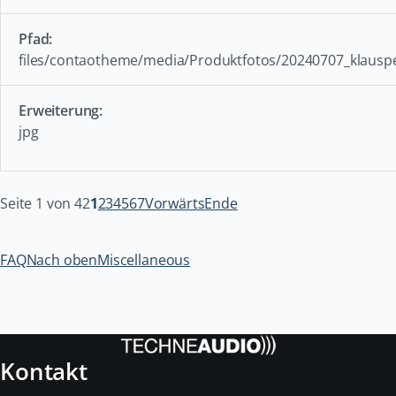
files/contaotheme/media/Produktfotos/20240707_klausp
jpg
Seite 1 von 42
1
2
3
4
5
6
7
Vorwärts
Ende
FAQ
Nach oben
Miscellaneous
Kontakt