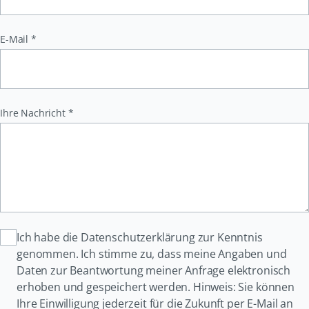
Pflichtfeld
E-Mail
*
Pflichtfeld
Ihre Nachricht
*
Ich habe die Datenschutzerklärung zur Kenntnis
genommen. Ich stimme zu, dass meine Angaben und
Daten zur Beantwortung meiner Anfrage elektronisch
erhoben und gespeichert werden. Hinweis: Sie können
Ihre Einwilligung jederzeit für die Zukunft per E-Mail an