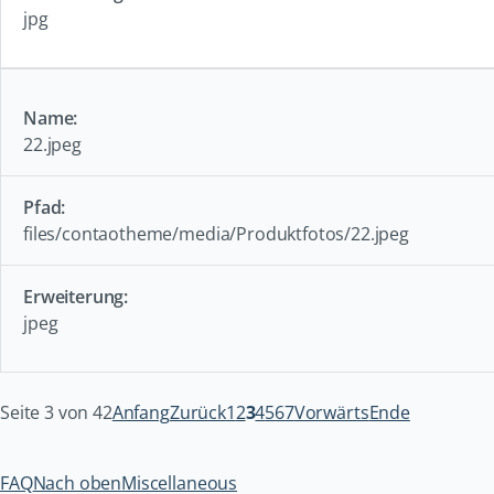
jpg
22.jpeg
files/contaotheme/media/Produktfotos/22.jpeg
jpeg
Seite 3 von 42
Anfang
Zurück
1
2
3
4
5
6
7
Vorwärts
Ende
FAQ
Nach oben
Miscellaneous