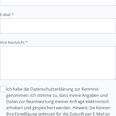
Pflichtfeld
E-Mail
*
Pflichtfeld
Ihre Nachricht
*
Ich habe die Datenschutzerklärung zur Kenntnis
genommen. Ich stimme zu, dass meine Angaben und
Daten zur Beantwortung meiner Anfrage elektronisch
erhoben und gespeichert werden. Hinweis: Sie können
Ihre Einwilligung jederzeit für die Zukunft per E-Mail an